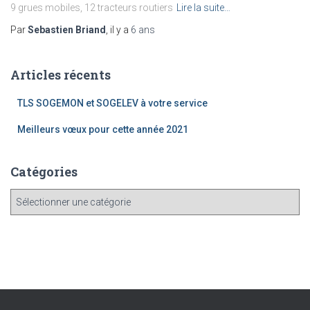
9 grues mobiles, 12 tracteurs routiers
Lire la suite…
Par
Sebastien Briand
, il y a
6 ans
Articles récents
TLS SOGEMON et SOGELEV à votre service
Meilleurs vœux pour cette année 2021
Catégories
C
a
t
é
g
o
r
i